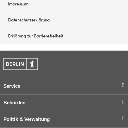
Impressum
Datenschutzerklärung
Erklärung zur Barrierefreiheit
Service
Service-App
Behörden
Termin vereinbaren
Behörden A-Z
Politik & Verwaltung